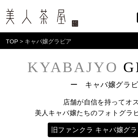
TOP
> キャバ嬢グラビア
KYABAJYO
G
ー キャバ嬢グラ
店舗が自信を持ってオ
美人キャバ嬢たちのフォトグラ
旧ファンクラ キャバ嬢グ